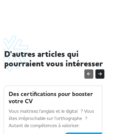
D'autres articles qui
pourraient vous intéresser
TENDANCES MÉTIER
TENDANCE
Des certifications pour booster
Le sect
votre CV
sur 3 m
Vous maitrisez l’anglais et le digital ? Vous
3 métiers 
êtes irréprochable sur l’orthographe ?
Autant de compétences à valoriser.