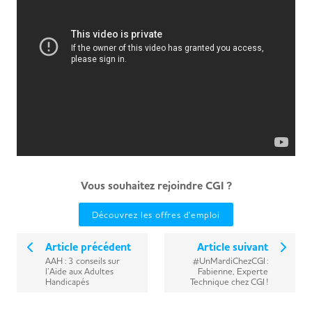
Vous souhaitez rejoindre CGI ?
Découvrez les offres d'emploi
Article précédent
Article suivant
AAH : 3 conseils sur
#UnMardiChezCGI :
l’Aide aux Adultes
Fabienne, Experte
Handicapés
Technique chez CGI !