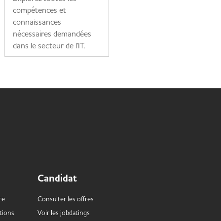
compétences et
les plus recherchés dans
connaissances
le secteur de l'IT
nécessaires demandées
Lire la suite
dans le secteur de l'IT.
Lire la suite
Candidat
ce
Consulter les offres
tions
Voir les
jobdatings