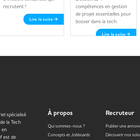
recrutent !
compétences en gestion
de projet essentielles pour
Lire la suite
bosser dans la tech.
Lire la suite
À propos
Recruteur
iel spécialisé
 de la Tech
Qui sommes-nous ?
Publier une annon
s en
Concepts et
Jobboards
Découvrir nos solu
f est de