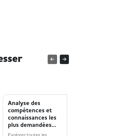
esser
TENDANCES MÉTIER
TENDANCES MÉTIER
Analyse des
Travailler dans la
compétences et
tech : zoom sur 5
connaissances les
métiers
plus demandées...
recherchés
Explorez toutes les
Découvrez les 5 métiers