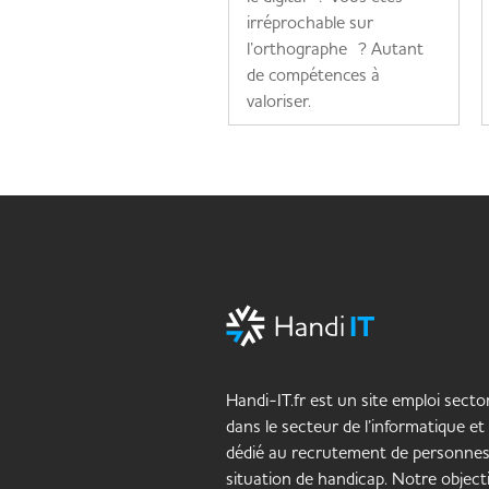
irréprochable sur
l’orthographe ? Autant
de compétences à
valoriser.
Lire la suite
Handi-IT.fr est un site emploi sector
dans le secteur de l’informatique et
dédié au recrutement de personne
situation de handicap. Notre objecti