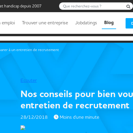
Que recherchez-vous ?
 et handicap depuis 2007
Blog
 emploi
Trouver une entreprise
Jobdatings
parer à un entretien de recrutement
Ecouter
Nos conseils pour bien vo
entretien de recrutement
28/12/2018
Moins d'une minute