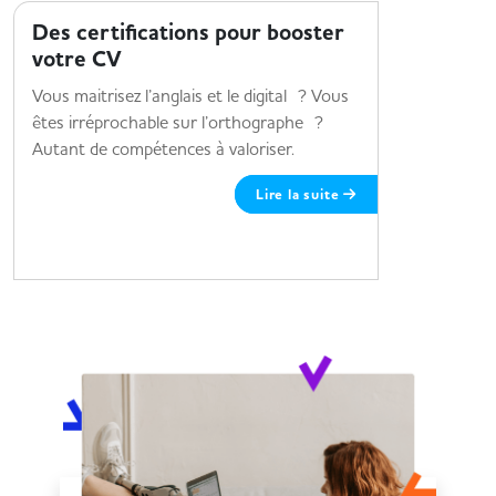
Des certifications pour booster
Le sect
votre CV
sur 3 m
Vous maitrisez l’anglais et le digital ? Vous
3 métiers 
êtes irréprochable sur l’orthographe ?
Autant de compétences à valoriser.
Lire la suite