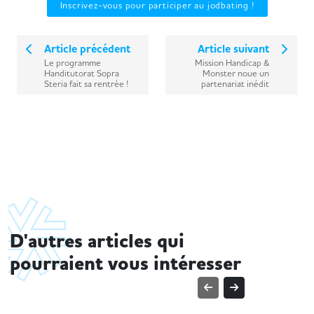
Inscrivez-vous pour participer au jodbating !
Article précédent
Article suivant
Le programme
Mission Handicap &
Handitutorat Sopra
Monster noue un
Steria fait sa rentrée !
partenariat inédit
D'autres articles qui
pourraient vous intéresser
TENDANCES MÉTIER
TENDANCE