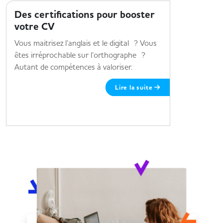
Des certifications pour booster
Le sect
votre CV
sur 3 m
Vous maitrisez l’anglais et le digital ? Vous
3 métiers 
êtes irréprochable sur l’orthographe ?
Autant de compétences à valoriser.
Lire la suite