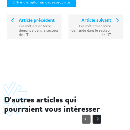
Offre d'emploi en cybersécurité
Article précédent
Article suivant
Les métiers en forte
Les métiers en forte
demande dans le secteur
demande dans le secteur
de l’IT
de l’IT
D'autres articles qui
pourraient vous intéresser
TENDANCES MÉTIER
TENDANCE