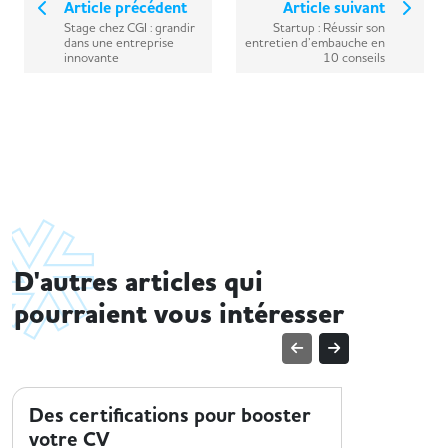
Article précédent
Article suivant
Stage chez CGI : grandir
Startup : Réussir son
dans une entreprise
entretien d’embauche en
innovante
10 conseils
D'autres articles qui
pourraient vous intéresser
TENDANCES MÉTIER
TENDANCE
Des certifications pour booster
Le sect
votre CV
sur 3 m