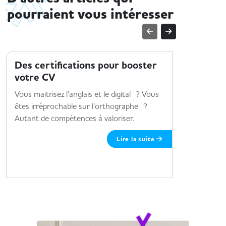
pourraient vous intéresser
TENDANCES MÉTIER
TENDANCE
Des certifications pour booster
Le sect
votre CV
sur 3 m
Vous maitrisez l’anglais et le digital ? Vous
3 métiers 
êtes irréprochable sur l’orthographe ?
Autant de compétences à valoriser.
Lire la suite