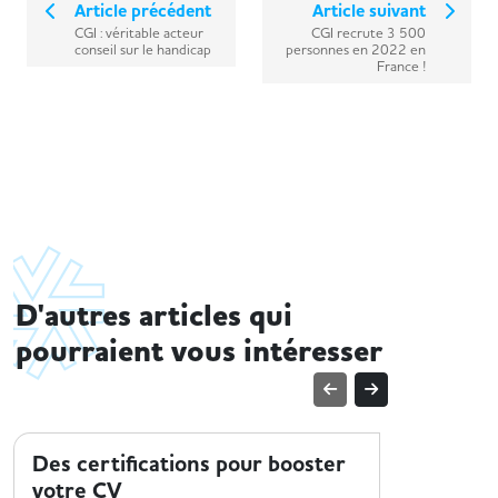
Article précédent
Article suivant
CGI : véritable acteur
CGI recrute 3 500
conseil sur le handicap
personnes en 2022 en
France !
D'autres articles qui
pourraient vous intéresser
TENDANCES MÉTIER
TENDANCE
Des certifications pour booster
Le sect
votre CV
sur 3 m