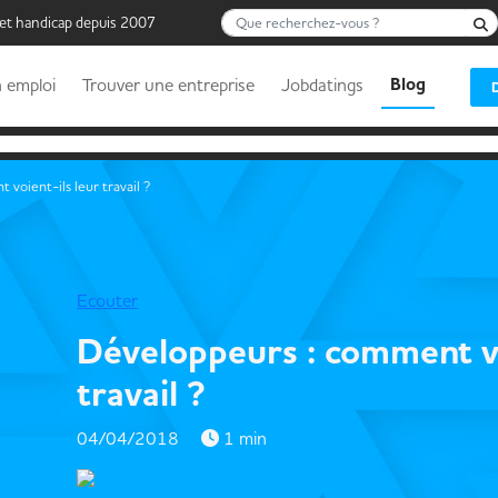
Que recherchez-vous ?
 et handicap depuis 2007
Blog
 emploi
Trouver une entreprise
Jobdatings
voient-ils leur travail ?
Ecouter
Développeurs : comment vo
travail ?
04/04/2018
1 min