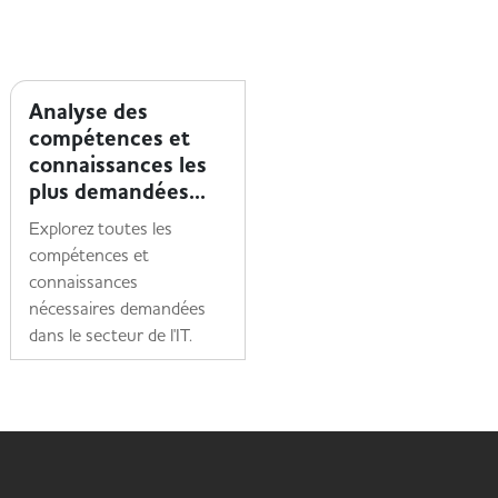
TENDANCES MÉTIER
TENDANCES MÉTIER
Analyse des
Travailler dans la
compétences et
tech : zoom sur 5
connaissances les
métiers
plus demandées...
recherchés
Explorez toutes les
Découvrez les 5 métiers
compétences et
les plus recherchés dans
connaissances
le secteur de l'IT
nécessaires demandées
Lire la suite
dans le secteur de l'IT.
Lire la suite