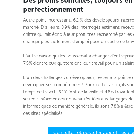
Des profils sollicités, toujours e
perfectionnement
Autre point intéressant, 62 % des développeurs interro
marché. D’ailleurs, 39% des interrogés estiment recevo
chiffre qui fait écho à leur profil très recherché par le
changer plus facilement d’emploi pour un cadre de trava
L’autre raison qui les pousserait à changer d’entreprise 
75% d’entre eux quitteraient leur travail pour un salair
L’un des challenges du développeur, rester à la pointe 
développer ses compétences ! Pour cette raison, ils son
temps de travail : 61% font de la veille et 48% travaillen
se tenir informer des nouveautés liées aux langages d
informatiques de manière générale, ils sont 78% à être i
des sites spécialisés.
Consulter et postuler aux offres d