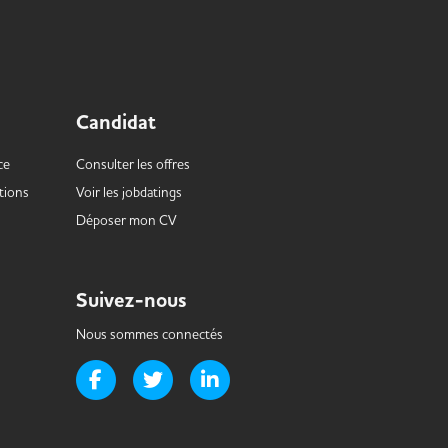
Candidat
ce
Consulter les offres
tions
Voir les
jobdatings
Déposer mon CV
Suivez-nous
Nous sommes connectés
Page Facebook de Handi-it
Page Twitter de Handi-it
Page LinkedIn de Handi-it