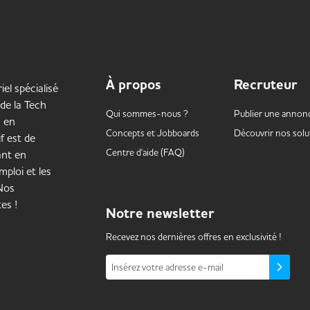
À propos
Recruteur
iel spécialisé
 de la Tech
Qui sommes-nous ?
Publier une annon
s en
Concepts et
Jobboards
Découvrir nos solu
f est de
Centre d'aide (FAQ)
ant en
mploi et les
 Nos
es !
Notre
newsletter
Recevez nos dernières offres en exclusivité !
Insérez votre adresse e-mail