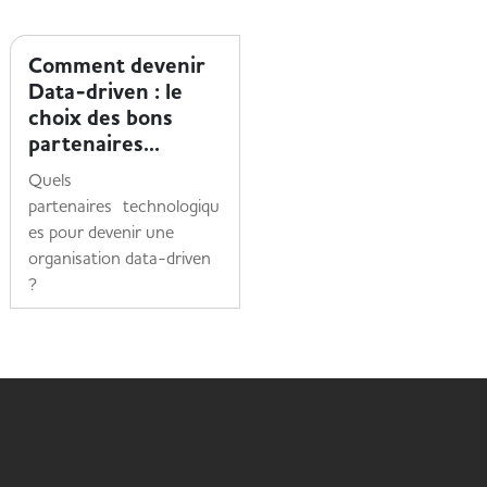
ENTREPRISE ET HANDICAP
ENTREPRISE ET HANDICAP
Comment devenir
Le parcours
Data-driven : le
d'engagement de
choix des bons
Mériam chez
partenaires...
Accenture
Quels
Découvrez le témoignage
partenaires technologiqu
inspirant de Mériam,
es pour devenir une
pionnière de l'accessibilité
organisation data-driven
numérique chez
?
Accenture
Lire la suite
Lire la suite