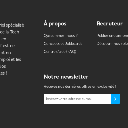
À propos
Recruteur
iel spécialisé
 de la Tech
Qui sommes-nous ?
Publier une annon
s en
Concepts et
Jobboards
Découvrir nos solu
f est de
Centre d'aide (FAQ)
ant en
mploi et les
 Nos
es !
Notre
newsletter
Recevez nos dernières offres en exclusivité !
Insérez votre adresse e-mail