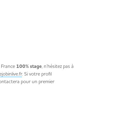
e France
100% stage
, n’hésitez pas à
jobinlive.fr
. Si votre profil
contactera pour un premier