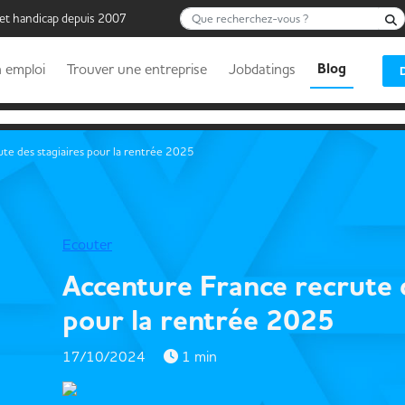
Que recherchez-vous ?
 et handicap depuis 2007
Blog
 emploi
Trouver une entreprise
Jobdatings
te des stagiaires pour la rentrée 2025
Ecouter
Accenture France recrute d
pour la rentrée 2025
17/10/2024
1 min