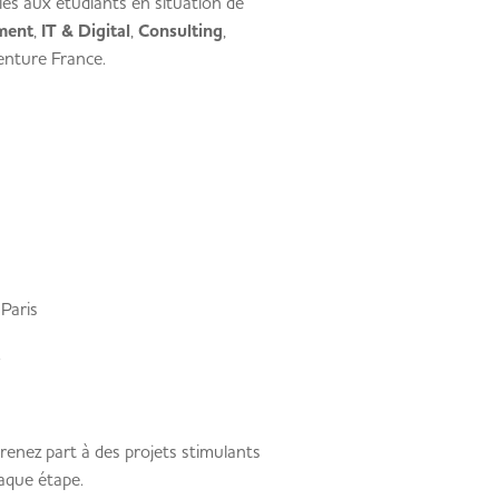
les aux étudiants en situation de
ment
,
IT & Digital
,
Consulting
,
enture France.
Paris
.
prenez part à des projets stimulants
aque étape.