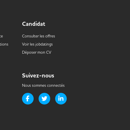
Candidat
ce
Consulter les offres
tions
Voir les
jobdatings
Déposer mon CV
Suivez-nous
Nous sommes connectés
Page Facebook de Handi-it
Page Twitter de Handi-it
Page LinkedIn de Handi-it