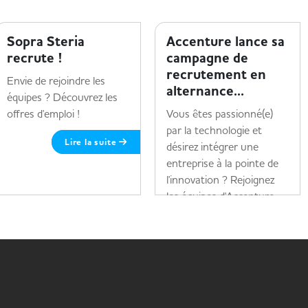
ENTREPRISE ET HANDICAP
ENTREPRISE ET HANDICAP
Sopra Steria
Accenture lance sa
recrute !
campagne de
recrutement en
Envie de rejoindre les
alternance...
équipes ? Découvrez les
offres d'emploi !
Vous êtes passionné(e)
par la technologie et
Lire la suite
désirez intégrer une
entreprise à la pointe de
l'innovation ? Rejoignez
les équipes d'Accenture...
Lire la suite