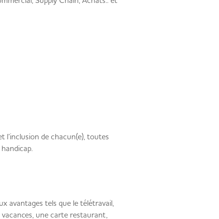
ercial, Supply Chain, Achats.. et
t l’inclusion de chacun(e), toutes
e handicap.
x avantages tels que le télétravail,
 vacances, une carte restaurant,