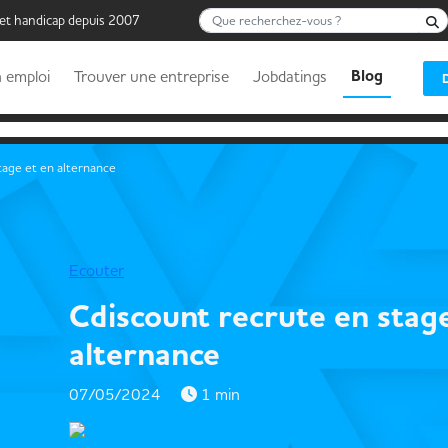
Que recherchez-vous ?
 et handicap depuis 2007
Blog
 emploi
Trouver une entreprise
Jobdatings
tage et en alternance
Ecouter
Cdiscount recrute en stag
alternance
07/05/2024
1 min