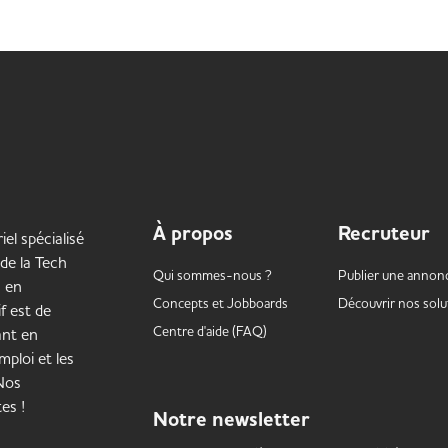
Lire la suite
À propos
Recruteur
iel spécialisé
 de la Tech
Qui sommes-nous ?
Publier une annon
s en
Concepts et
Jobboards
Découvrir nos solu
f est de
Centre d'aide (FAQ)
ant en
mploi et les
 Nos
es !
Notre
newsletter