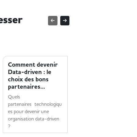
esser
ENTREPRISE ET HANDICAP
ENTREPRISE ET HANDICAP
Comment devenir
Le parcours
Data-driven : le
d'engagement de
choix des bons
Mériam chez
partenaires...
Accenture
Quels
Découvrez le témoignage
partenaires technologiqu
inspirant de Mériam,
es pour devenir une
pionnière de l'accessibilité
organisation data-driven
numérique chez
?
Accenture