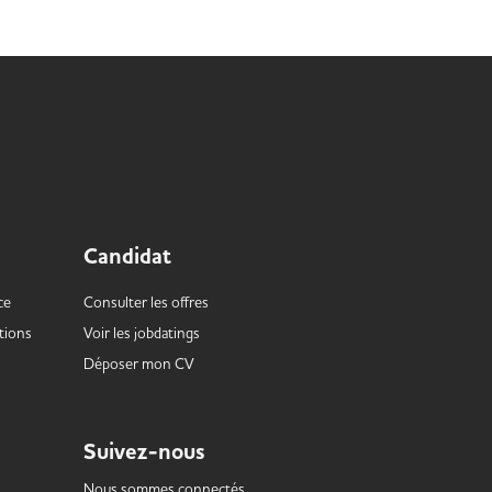
Lire la suite
Lire la suite
Candidat
ce
Consulter les offres
tions
Voir les
jobdatings
Déposer mon CV
Suivez-nous
Nous sommes connectés