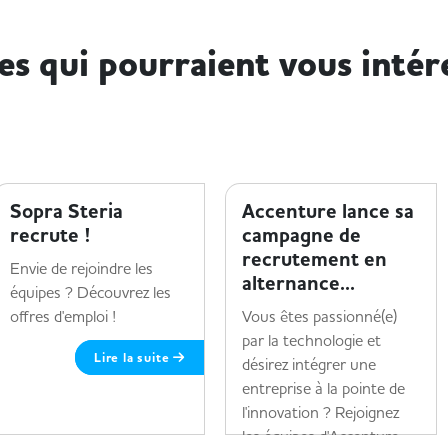
les qui pourraient vous intér
ENTREPRISE ET HANDICAP
ENTREPRISE ET HANDICAP
Sopra Steria
Accenture lance sa
recrute !
campagne de
recrutement en
Envie de rejoindre les
alternance...
équipes ? Découvrez les
offres d'emploi !
Vous êtes passionné(e)
par la technologie et
Lire la suite
désirez intégrer une
entreprise à la pointe de
l'innovation ? Rejoignez
les équipes d'Accenture...