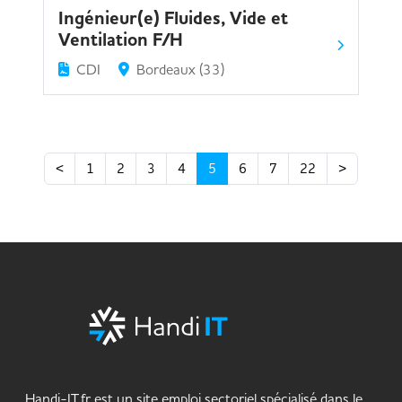
Ingénieur(e) Fluides, Vide et
Ventilation F/H
CDI
Bordeaux (33)
<
1
2
3
4
5
6
7
22
>
Handi-IT.fr est un site emploi sectoriel spécialisé dans le