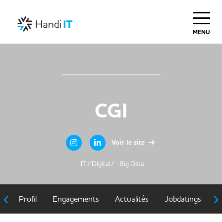
MENU
CGI
Voir le site
IT / Digital /
Big Data
‹
›
Profil
Engagements
Actualités
Jobdatings