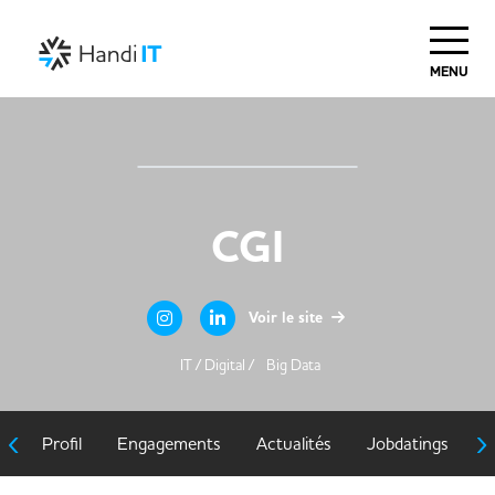
MENU
CGI
Voir le site
IT / Digital /
Big Data
‹
›
Profil
Engagements
Actualités
Jobdatings