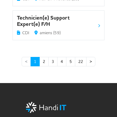
Technicien(e) Support
Expert(e) F/H
CDI
amiens (59)
<
1
2
3
4
5
22
>