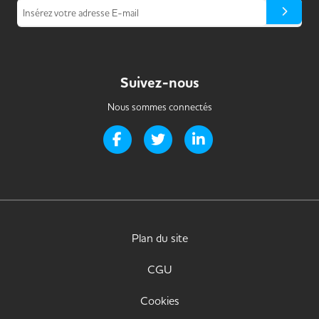
Insérez votre adresse E-mail
Suivez-nous
Nous sommes connectés
Page Facebook de Handi-it
Page Twitter de Handi-it
Page LinkedIn de Handi-i
Plan du site
CGU
Cookies