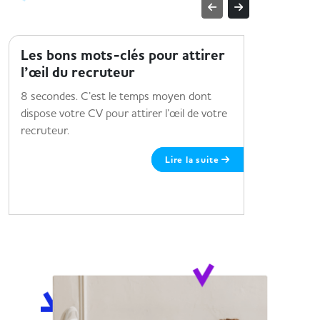
TROUVER UN EMPLOI
TROUVER 
Les bons mots-clés pour attirer
Des cer
l’œil du recruteur
votre 
8 secondes. C’est le temps moyen dont
Vous maitr
dispose votre CV pour attirer l’œil de votre
êtes irré
recruteur.
Autant de
Lire la suite