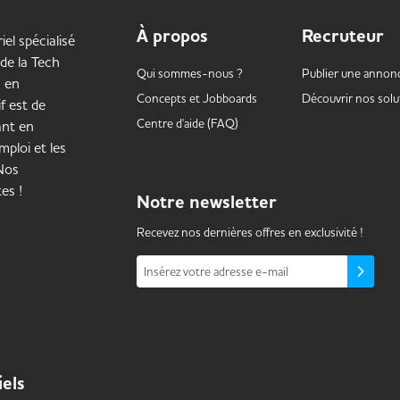
À propos
Recruteur
iel spécialisé
 de la Tech
Qui sommes-nous ?
Publier une annon
s en
Concepts et
Jobboards
Découvrir nos solu
f est de
Centre d'aide (FAQ)
ant en
mploi et les
 Nos
es !
Notre
newsletter
Recevez nos dernières offres en exclusivité !
Insérez votre adresse e-mail
iels