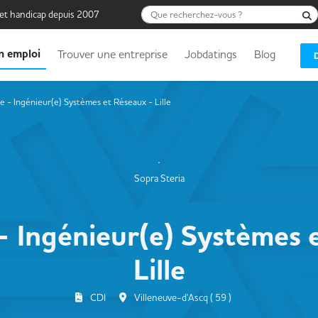
Que recherchez-vous ?
 et handicap depuis 2007
n emploi
Trouver une entreprise
Jobdatings
Blog
e - Ingénieur(e) Systèmes et Réseaux - Lille
Sopra Steria
- Ingénieur(e) Systèmes 
Lille
CDI
Villeneuve-d'Ascq ( 59 )