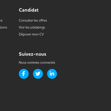
Candidat
ce
Consulter les offres
tions
Voir les
jobdatings
Déposer mon CV
Suivez-nous
Nous sommes connectés
Page Facebook de Handi-it
Page Twitter de Handi-it
Page LinkedIn de Handi-it