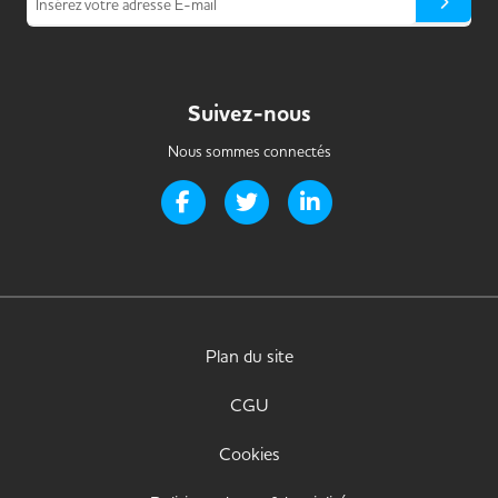
Insérez votre adresse E-mail
Suivez-nous
Nous sommes connectés
Page Facebook de Handi-it
Page Twitter de Handi-it
Page LinkedIn de Handi-i
Plan du site
CGU
Cookies