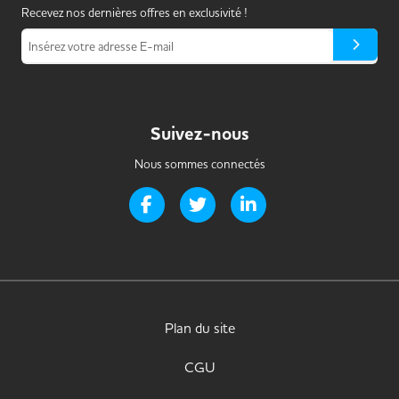
Recevez nos dernières offres en exclusivité !
Insérez votre adresse E-mail
Suivez-nous
Nous sommes connectés
Page Facebook de Handi-it
Page Twitter de Handi-it
Page LinkedIn de Handi-i
Plan du site
CGU