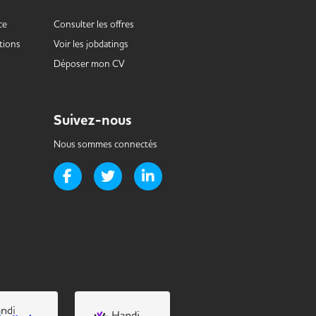
ce
Consulter les offres
tions
Voir les
jobdatings
Déposer mon CV
Suivez-nous
Nous sommes connectés
Page Facebook de Handi-it
Page Twitter de Handi-it
Page LinkedIn de Handi-it