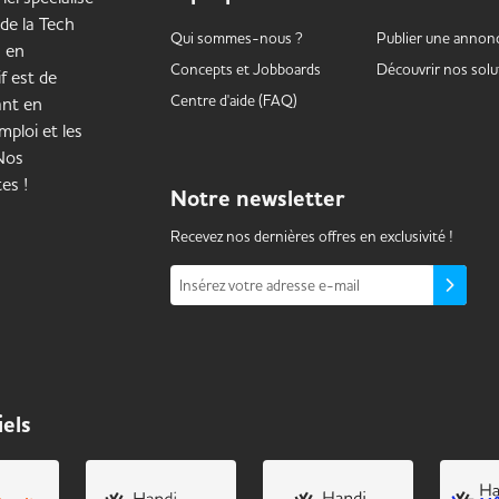
 de la Tech
Qui sommes-nous ?
Publier une annon
s en
Concepts et
Jobboards
Découvrir nos solu
f est de
Centre d'aide (FAQ)
ant en
mploi et les
 Nos
es !
Notre
newsletter
Recevez nos dernières offres en exclusivité !
Insérez votre adresse e-mail
iels